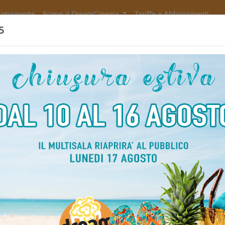
simamente
Scopri il DreamCinema
Tariffe e Abbonamenti
5
CAGLIOSTRO
Non ci sono spettacol
110 min
imazione, Avventura,
, Crime
liano
ao Miyazaki
6