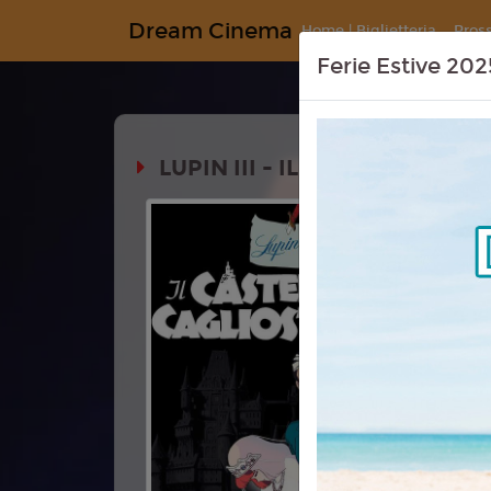
Dream Cinema
Home | Biglietteria
Pros
Ferie Estive 202
LUPIN III - IL CASTELLO DI 
Durata: 
Genere:
An
Commedia
Lingua:
Ita
Regia:
Hay
Anno:
202