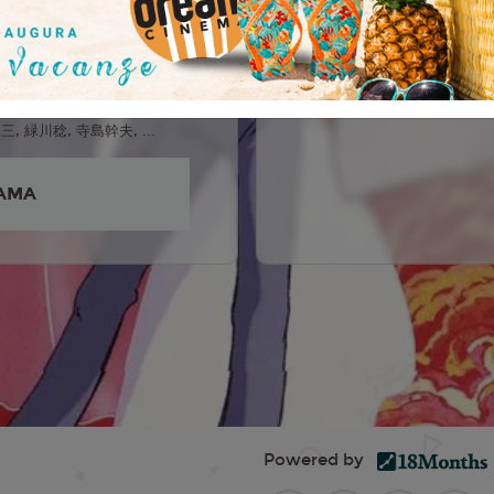
雄, 小林清志, 増山江威子, 井
悟朗, Sumi Shimamoto,
幸平, Ichirō Nagai,
i Tsuneizumi, あずさ欣平, 峰
, 緑川稔, 寺島幹夫, ...
AMA
Powered by