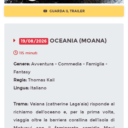
GUARDA IL TRAILER
OCEANIA (MOANA)
19/08/2026
115 minuti
Genere:
Avventura - Commedia - Famiglia -
Fantasy
Regia:
Thomas Kail
Lingua:
Italiano
Trama:
Vaiana (catherine Lagaʻaia) risponde al
richiamo dell'oceano e, per la prima volta,
viaggia oltre la barriera corallina dell’isola di
Motunui con il famigerato semidio Maui