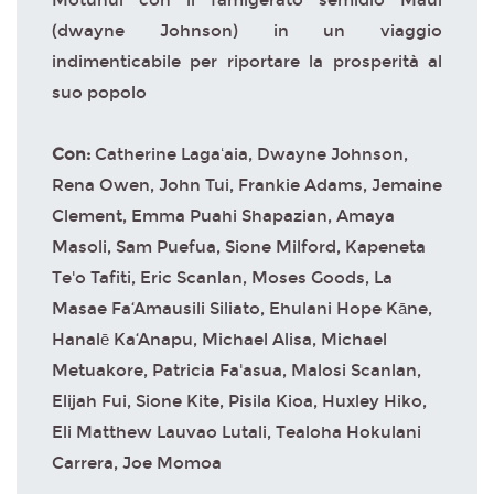
(dwayne Johnson) in un viaggio
indimenticabile per riportare la prosperità al
suo popolo
Con:
Catherine Lagaʻaia, Dwayne Johnson,
Rena Owen, John Tui, Frankie Adams, Jemaine
Clement, Emma Puahi Shapazian, Amaya
Masoli, Sam Puefua, Sione Milford, Kapeneta
Te'o Tafiti, Eric Scanlan, Moses Goods, La
Masae Fa‘Amausili Siliato, Ehulani Hope Kāne,
Hanalē Ka‘Anapu, Michael Alisa, Michael
Metuakore, Patricia Fa'asua, Malosi Scanlan,
Elijah Fui, Sione Kite, Pisila Kioa, Huxley Hiko,
Eli Matthew Lauvao Lutali, Tealoha Hokulani
Carrera, Joe Momoa