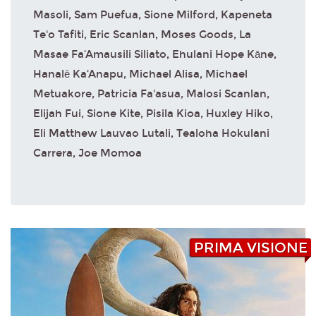
Masoli, Sam Puefua, Sione Milford, Kapeneta
Te'o Tafiti, Eric Scanlan, Moses Goods, La
Masae Fa‘Amausili Siliato, Ehulani Hope Kāne,
Hanalē Ka‘Anapu, Michael Alisa, Michael
Metuakore, Patricia Fa'asua, Malosi Scanlan,
Elijah Fui, Sione Kite, Pisila Kioa, Huxley Hiko,
Eli Matthew Lauvao Lutali, Tealoha Hokulani
Carrera, Joe Momoa
PRIMA VISIONE