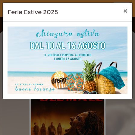
Dream Cinema
×
Ferie Estive 2025
LA CASA: IL ROGO DEL MALE (EVIL
DEAD BURN)
VM 14