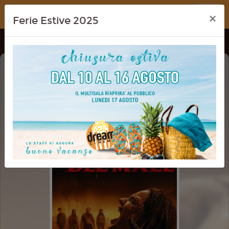
Dream Cinema
×
Ferie Estive 2025
LA CASA: IL ROGO DEL MALE (EVIL
DEAD BURN)
VM 14