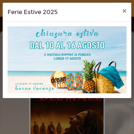
Dream Cinema
×
Ferie Estive 2025
LA CASA: IL ROGO DEL MALE (EVIL
DEAD BURN)
VM 14