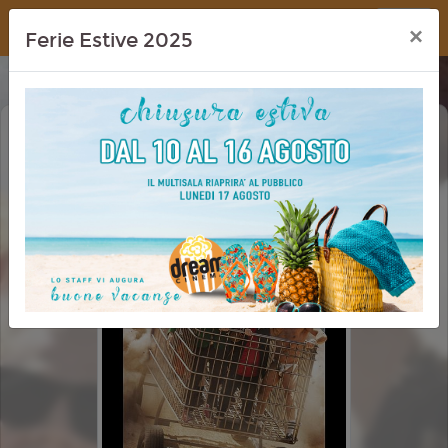
Dream Cinema
×
Ferie Estive 2025
JACKASS: BEST AND LAST
VM 14