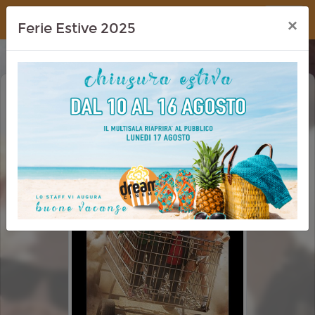
Dream Cinema
×
Ferie Estive 2025
JACKASS: BEST AND LAST
VM 14