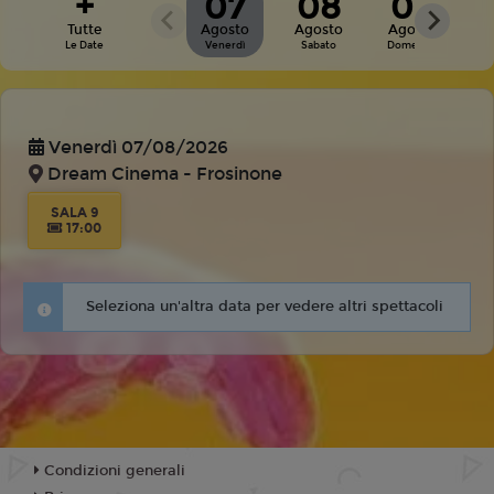
+
07
08
09
Tutte
Agosto
Agosto
Agosto
Le Date
Venerdì
Sabato
Domenica
Venerdì 07/08/2026
Dream Cinema - Frosinone
SALA 9
17:00
Seleziona un'altra data per vedere altri spettacoli
Condizioni generali