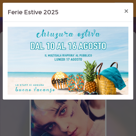
Dream Cinema
×
Ferie Estive 2025
TI AUGURO OGNI BENE (I WISH YOU
ALL THE BEST)
PRIMA VISIONE