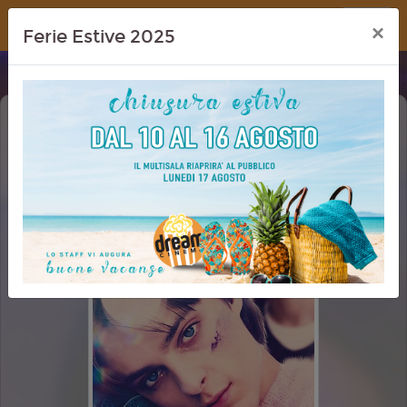
Dream Cinema
×
Ferie Estive 2025
TI AUGURO OGNI BENE (I WISH YOU
ALL THE BEST)
PRIMA VISIONE