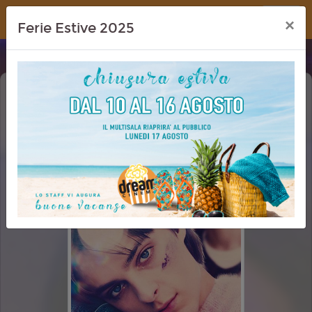
Dream Cinema
×
Ferie Estive 2025
TI AUGURO OGNI BENE (I WISH YOU
ALL THE BEST)
PRIMA VISIONE