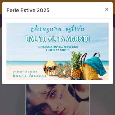
Dream Cinema
×
Ferie Estive 2025
TI AUGURO OGNI BENE (I WISH YOU
ALL THE BEST)
PRIMA VISIONE