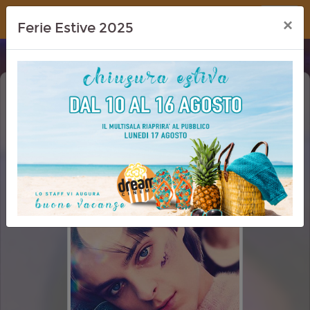
Dream Cinema
×
Ferie Estive 2025
TI AUGURO OGNI BENE (I WISH YOU
ALL THE BEST)
PRIMA VISIONE