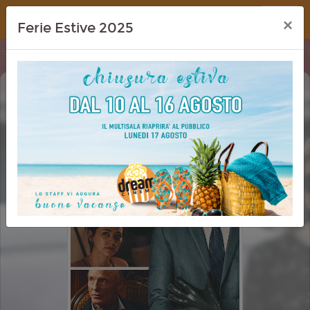
Dream Cinema
×
Ferie Estive 2025
RICCHI DA MORIRE - DELITTI IN
FAMIGLIA (HOW TO MAKE A KILLING)