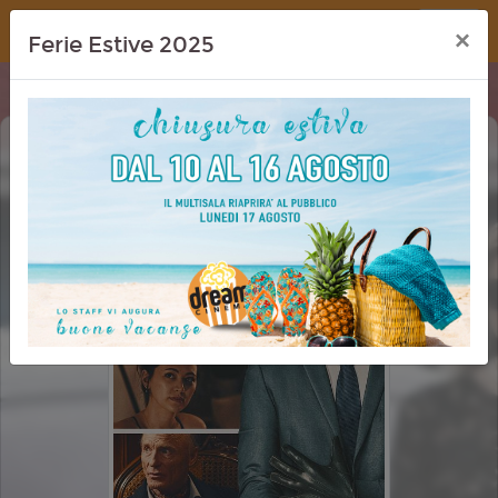
Dream Cinema
×
Ferie Estive 2025
RICCHI DA MORIRE - DELITTI IN
FAMIGLIA (HOW TO MAKE A KILLING)