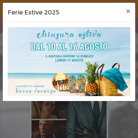
Dream Cinema
×
Ferie Estive 2025
RICCHI DA MORIRE - DELITTI IN
FAMIGLIA (HOW TO MAKE A KILLING)