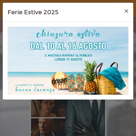
Dream Cinema
×
Ferie Estive 2025
RICCHI DA MORIRE - DELITTI IN
FAMIGLIA (HOW TO MAKE A KILLING)