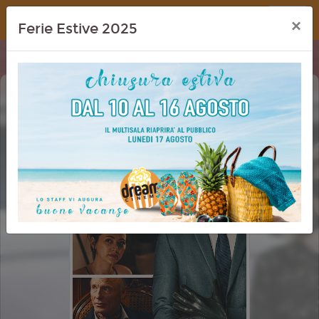
Dream Cinema
×
Ferie Estive 2025
RICCHI DA MORIRE - DELITTI IN
FAMIGLIA (HOW TO MAKE A KILLING)