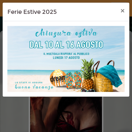
Dream Cinema
×
Ferie Estive 2025
OBSESSION
VM 14