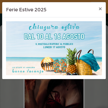
Dream Cinema
×
Ferie Estive 2025
OBSESSION
VM 14