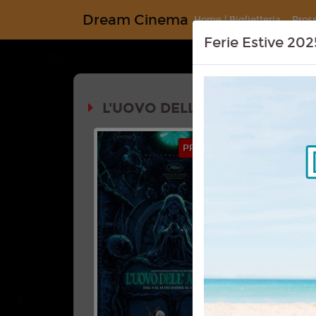
Dream Cinema
Home | Biglietteria
Pros
Ferie Estive 202
L'UOVO DELL'ANGELO 4K
Durata: 
PRIMA VISIONE
Genere:
An
Mistero
Lingua:
Ita
Regia:
押
Anno:
1985