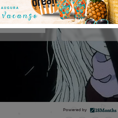
hi Noda, 兵藤まこ, Jinpachi
AMA
Powered by