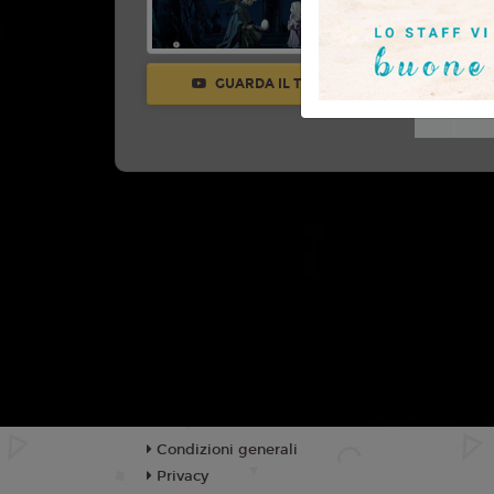
Con:
Keiic
Nezu
GUARDA IL TRAILER
TR
Condizioni generali
Privacy