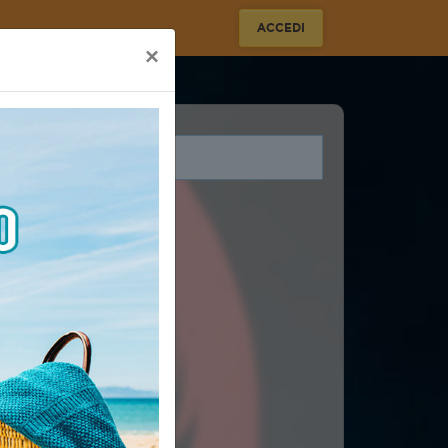
ACCEDI
×
i legati a questo evento.