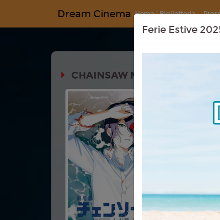
Dream Cinema
Home | Biglietteria
Pros
Ferie Estive 202
CHAINSAW MAN - IL FILM: LA
Durata:
Genere:
An
Azione
Lingua:
Ita
Regia:
吉
Anno:
202