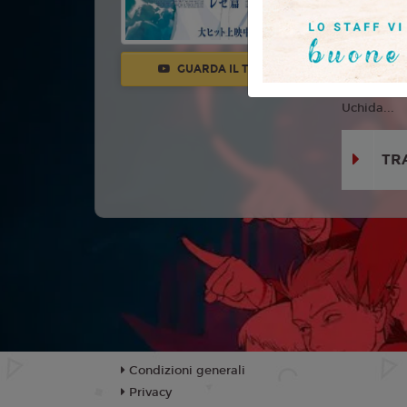
Con:
Kikun
Shiori Iza
Shogo Sak
GUARDA IL TRAILER
Natsuki 
Uchida...
TR
Condizioni generali
Privacy