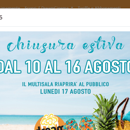
simamente
Scopri il DreamCinema
Tariffe e Abbonamenti
5
 STORIA DI REZE
Non ci sono spettacol
 100 min
imazione, Fantasy,
liano
原達矢
5