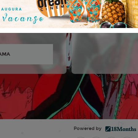
osuke Toya, Reina Ueda,
wa, Tomori Kusunoki,
ata, Fairouz Ai, 高橋花林,
Hanae, 内田夕夜, Maaya
AMA
Powered by