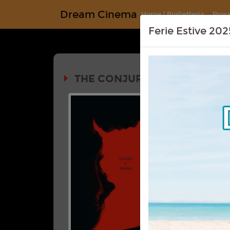
Dream Cinema
Home | Biglietteria
Pros
Ferie Estive 202
THE CONJURING - IL RITO FI
Durata:
VM 14
Genere:
Ho
Lingua:
Ita
Regia:
Mic
Anno:
202
Con:
Vera 