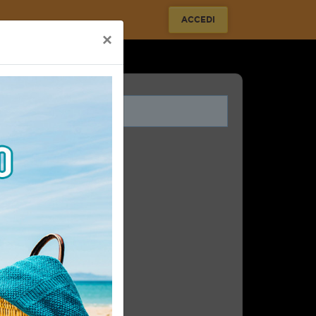
ACCEDI
×
i legati a questo evento.