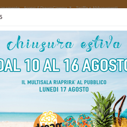
simamente
Scopri il DreamCinema
Tariffe e Abbonamenti
5
NALE
Non ci sono spettacol
 130 min
rror
liano
hael Chaves
5
Farmiga, Patrick Wilson,