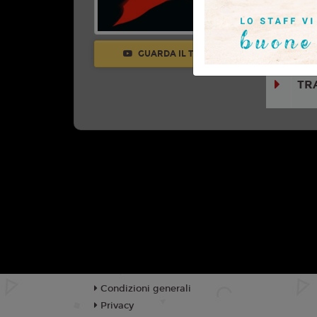
Mia Tomlin
Calder, El
Steve Coult
GUARDA IL TRAILER
TR
Condizioni generali
Privacy