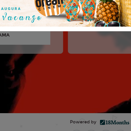
son, Ben Hardy, Rebecca
liot Cowan, Shannon Kook,
er, Kíla Lord ...
AMA
Powered by