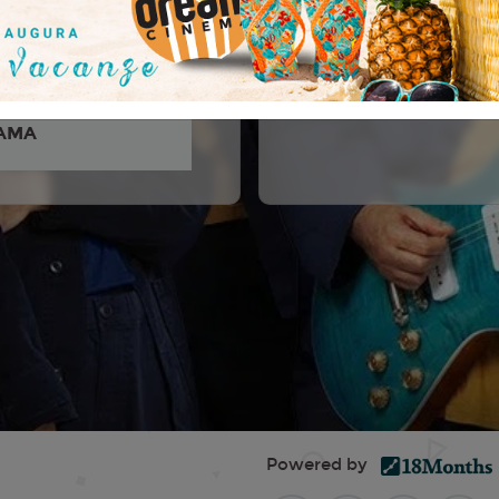
strico, Naska, Valerio
ssimo De Lorenzo, Agnese
assimo Cagni...
AMA
Powered by