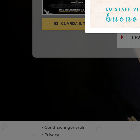
Maurizio La
Aprea, Ma
Claisse, M
GUARDA IL TRAILER
TR
Condizioni generali
Privacy