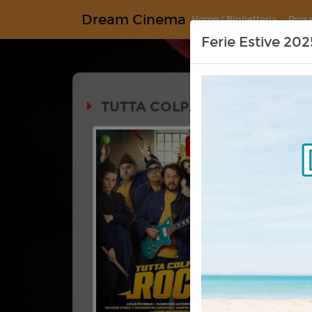
Dream Cinema
Home | Biglietteria
Pros
Ferie Estive 202
TUTTA COLPA DEL ROCK
Durata:
CINEMA REV.
Genere:
C
Lingua:
Ita
Regia:
And
Anno:
202
Con:
Lillo,