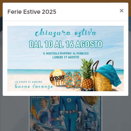
Dream Cinema
×
Ferie Estive 2025
I FANTASTICI 4: GLI INIZI (THE
FANTASTIC FOUR - FIRST STEPS)