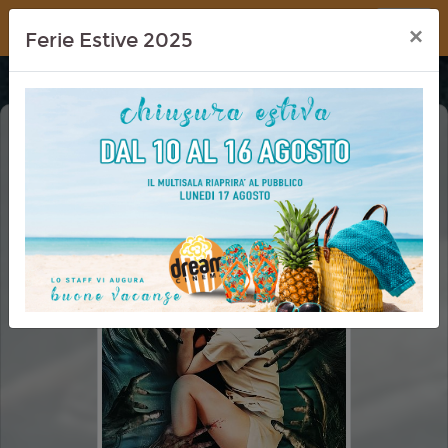
Dream Cinema
×
Ferie Estive 2025
THE DARK NIGHTMARE
(MARERITTET)
CINEMA REV.