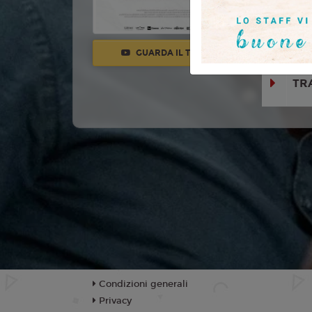
Emanuela F
Giannetta, 
Puccini, Ma
GUARDA IL TRAILER
TR
Condizioni generali
Privacy