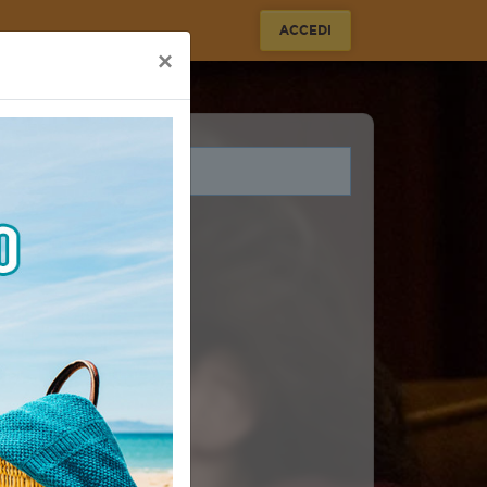
ACCEDI
×
i legati a questo evento.