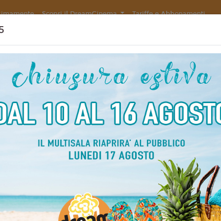
simamente
Scopri il DreamCinema
Tariffe e Abbonamenti
5
Non ci sono spettacol
 90 min
mmedia, Romance
liano
lo Genovese
5
do Leo, Pilar Fogliati,