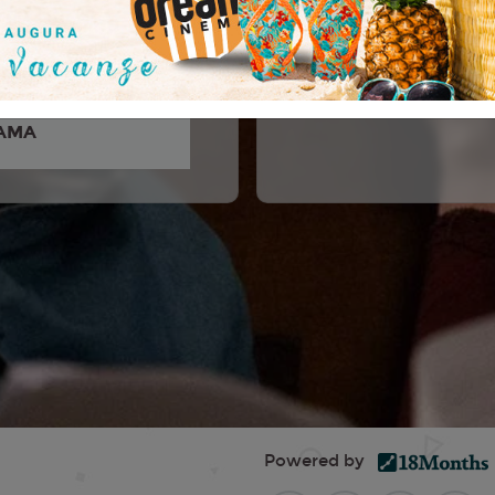
anelli, Maria Chiara
Claudia Pandolfi, Vittoria
rco Giallini, Ma...
AMA
Powered by