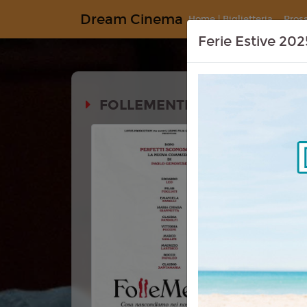
Dream Cinema
Home | Biglietteria
Pros
Ferie Estive 202
FOLLEMENTE
Durata:
Genere:
Co
Lingua:
Ita
Regia:
Pao
Anno:
202
Con:
Edoar