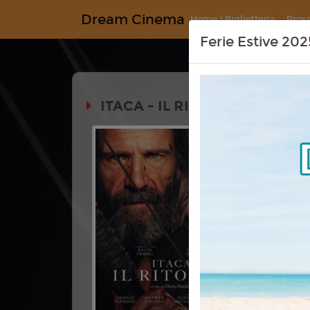
Dream Cinema
Home | Biglietteria
Pros
Ferie Estive 202
ITACA - IL RITORNO (THE RE
Durata:
Genere:
Av
Lingua:
Ita
Regia:
Ube
Anno:
202
Con:
Ralph