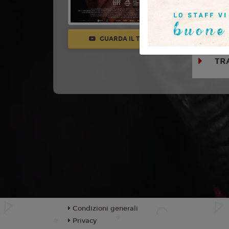
Charlie P
Claudio Sa
νικήτας τσα
GUARDA IL TRAILER
TR
Condizioni generali
Privacy