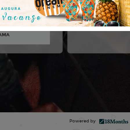
lummer, Marwan Kenzari,
ntamaria, ángela Molina,
κίρογλου, Tom...
AMA
Powered by