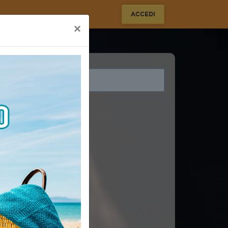
ACCEDI
×
i legati a questo evento.