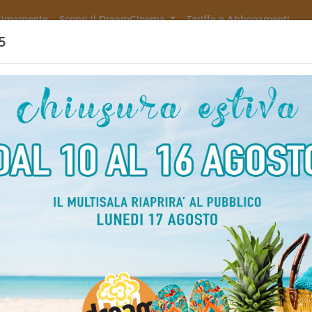
simamente
Scopri il DreamCinema
Tariffe e Abbonamenti
5
TURN)
Non ci sono spettacol
 90 min
ventura, Storia, Dramma
liano
rto Pasolini
4
 Fiennes, Juliette Binoche,